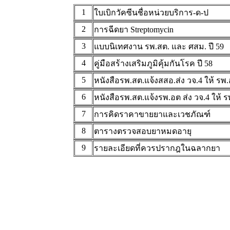
1
ใบเบิกวัคซีนชื่อหน่วยบริการ-ด-ป
2
การฉีดยา Streptomycin
3
แบบนิเทศงาน รพ.สต. และ ศสม. ปี 59
4
คู่มือสร้างเสริมภูมิคุ้มกันโรค ปี 58
5
หนังสือรพ.สต.แจ้งสสอ.ส่ง วจ.4 ให้ รพ
6
หนังสือรพ.สต.แจ้งรพ.อต ส่ง วจ.4 ให้ ร
7
การคิดราคาขายยาและเวชภัณฑ์
8
ตารางตรวจสอบยาหมดอายุ
9
รายละเอียดที่ควรปรากฎในฉลากยา